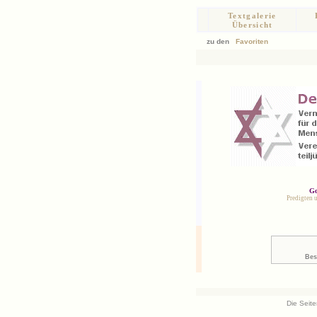
Textgalerie
Übersicht
zu den
Favoriten
Go
Predigten 
Bes
Die Seite