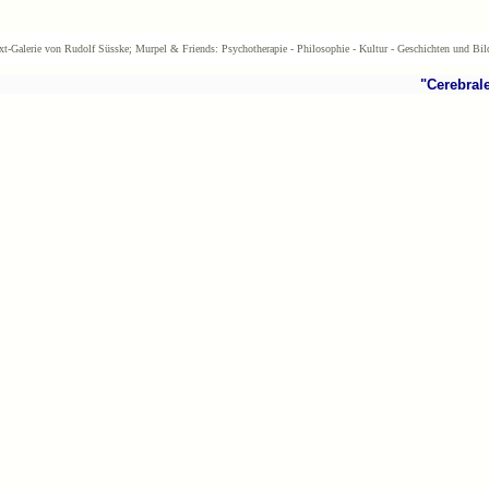
xt-Galerie von Rudolf Süsske; Murpel & Friends: Psychotherapie - Philosophie - Kultur - Geschichten und Bil
"Cerebrale 