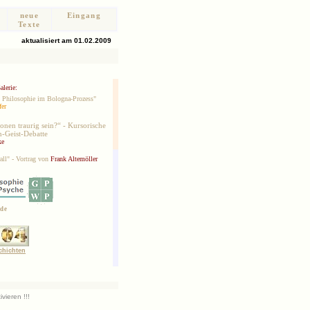
neue
Eingang
Texte
aktualisiert am 01.02.2009
alerie:
- Philosophie im Bologna-Prozess"
fer
nen traurig sein?“ - Kursorische
-Geist-Debatte
ke
all" - Vortrag von
Frank Altemöller
de
chichten
vieren !!!