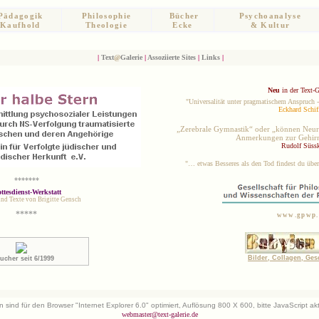
Pädagogik
Philosophie
Bücher
Psychoanalyse
Kaufhold
Theologie
Ecke
& Kultur
|
Text
@
Galerie
|
Assoziierte Sites
|
Links
|
Neu
in der Text-G
"Universalität unter pragmatischem Anspruch 
Eckhard Schif
„Zerebrale Gymnastik“ oder „können Neuro
Anmerkungen zur Gehirn
Rudolf Süss
"… etwas Besseres als den Tod findest du über
*******
ttesdienst-Werkstatt
und Texte von Brigitte Gensch
*****
www.gpwp.
Bilder, Collagen, Ges
ucher seit 6/1999
n sind für den Browser "Internet Explorer 6.0" optimiert, Auflösung 800 X 600, bitte JavaScript akti
webmaster@text-galerie.de